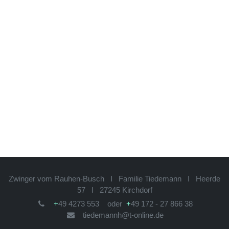
Zwinger vom Rauhen-Busch I Familie Tiedemann I
Heerde 57 I 27245 Kirchdorf
+
49 4273 553 oder
+
49 172 - 27 866 38
tiedemannh@t-online.de